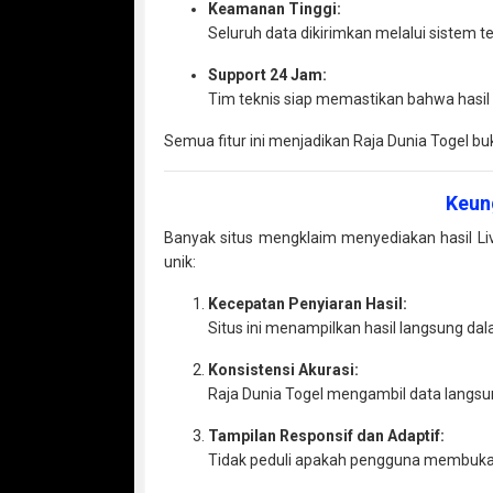
Keamanan Tinggi:
Seluruh data dikirimkan melalui sistem 
Support 24 Jam:
Tim teknis siap memastikan bahwa hasil d
Semua fitur ini menjadikan Raja Dunia Togel buk
Keun
Banyak situs mengklaim menyediakan hasil Li
unik:
Kecepatan Penyiaran Hasil:
Situs ini menampilkan hasil langsung da
Konsistensi Akurasi:
Raja Dunia Togel mengambil data langsun
Tampilan Responsif dan Adaptif:
Tidak peduli apakah pengguna membuka da