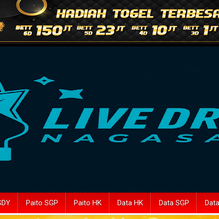
SDY
Paito SGP
Paito HK
Data HK
Data SGP
Dat