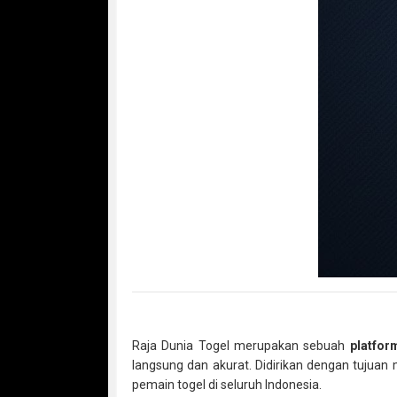
Raja Dunia Togel merupakan sebuah
platfor
langsung dan akurat. Didirikan dengan tujuan
pemain togel di seluruh Indonesia.