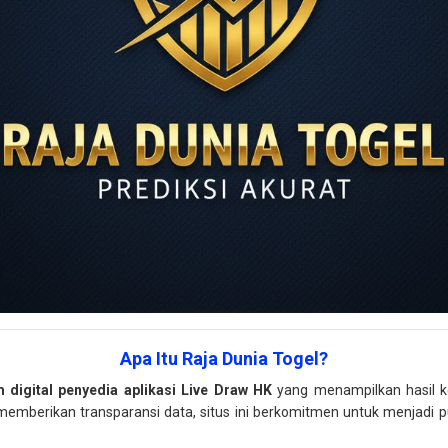
Apa Itu Raja Dunia Togel?
m digital penyedia aplikasi Live Draw HK
yang menampilkan hasil ke
 memberikan transparansi data, situs ini berkomitmen untuk menjadi p