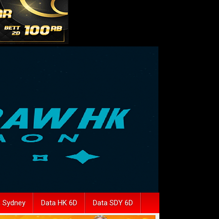
a Sydney
Data HK 6D
Data SDY 6D