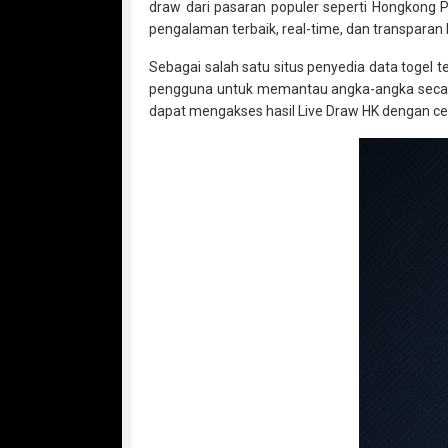
draw dari pasaran populer seperti Hongkong P
pengalaman terbaik, real-time, dan transparan 
Sebagai salah satu situs penyedia data togel 
pengguna untuk memantau angka-angka secara 
dapat mengakses hasil Live Draw HK dengan ce