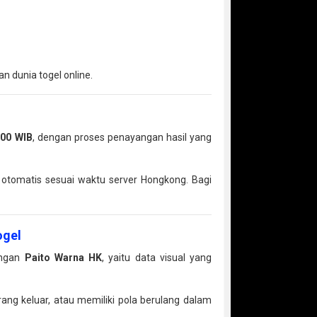
n dunia togel online.
:00 WIB
, dengan proses penayangan hasil yang
 otomatis sesuai waktu server Hongkong. Bagi
ogel
ngan
Paito Warna HK
, yaitu data visual yang
ang keluar, atau memiliki pola berulang dalam