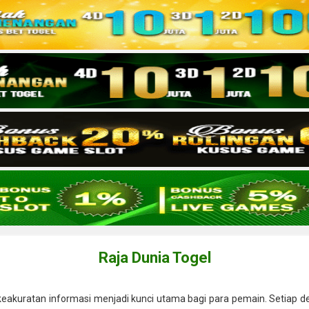
Raja Dunia Togel
 keakuratan informasi menjadi kunci utama bagi para pemain. Setiap de