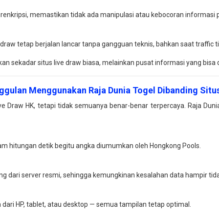
terenkripsi, memastikan tidak ada manipulasi atau kebocoran informasi
raw tetap berjalan lancar tanpa gangguan teknis, bahkan saat traffic ti
an sekadar situs live draw biasa, melainkan pusat informasi yang bisa d
ggulan Menggunakan Raja Dunia Togel Dibanding Situs
ve Draw HK, tetapi tidak semuanya benar-benar terpercaya. Raja Dun
lam hitungan detik begitu angka diumumkan oleh Hongkong Pools.
g dari server resmi, sehingga kemungkinan kesalahan data hampir tid
ri HP, tablet, atau desktop — semua tampilan tetap optimal.