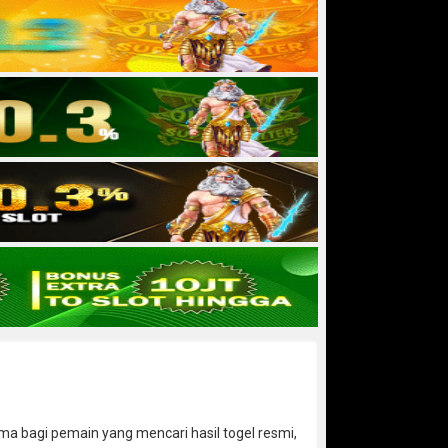
ama bagi pemain yang mencari hasil togel resmi,