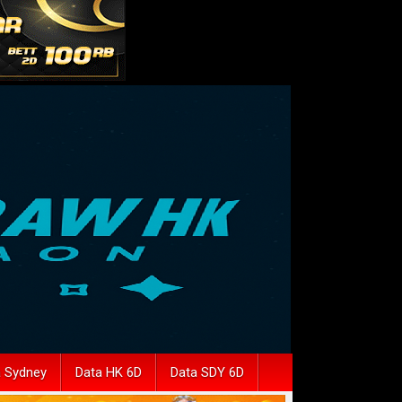
a Sydney
Data HK 6D
Data SDY 6D