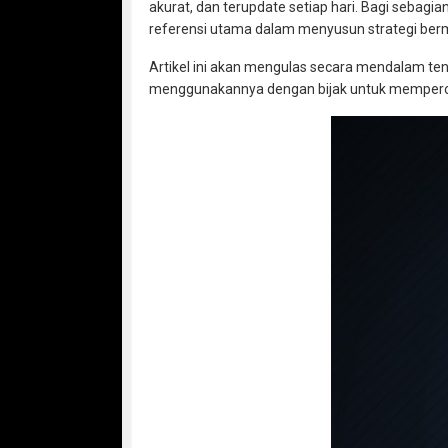
akurat, dan terupdate setiap hari. Bagi sebag
referensi utama dalam menyusun strategi berm
Artikel ini akan mengulas secara mendalam te
menggunakannya dengan bijak untuk memperole