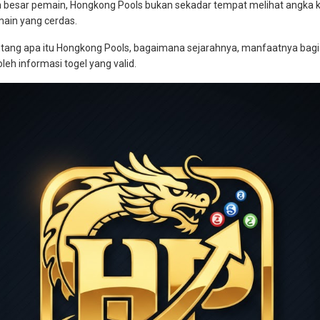
ian besar pemain, Hongkong Pools bukan sekadar tempat melihat angka k
ain yang cerdas.
ntang apa itu Hongkong Pools, bagaimana sejarahnya, manfaatnya bagi
h informasi togel yang valid.