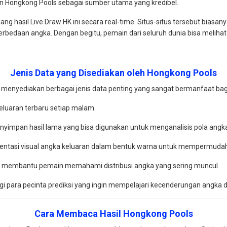
ikan Hongkong Pools sebagai sumber utama yang kredibel.
ng hasil Live Draw HK ini secara real-time. Situs-situs tersebut biasa
rbedaan angka. Dengan begitu, pemain dari seluruh dunia bisa meliha
Jenis Data yang Disediakan oleh Hongkong Pools
ga menyediakan berbagai jenis data penting yang sangat bermanfaat bag
eluaran terbaru setiap malam.
yimpan hasil lama yang bisa digunakan untuk menganalisis pola angk
entasi visual angka keluaran dalam bentuk warna untuk mempermudah 
 membantu pemain memahami distribusi angka yang sering muncul.
agi para pecinta prediksi yang ingin mempelajari kecenderungan angka d
Cara Membaca Hasil Hongkong Pools