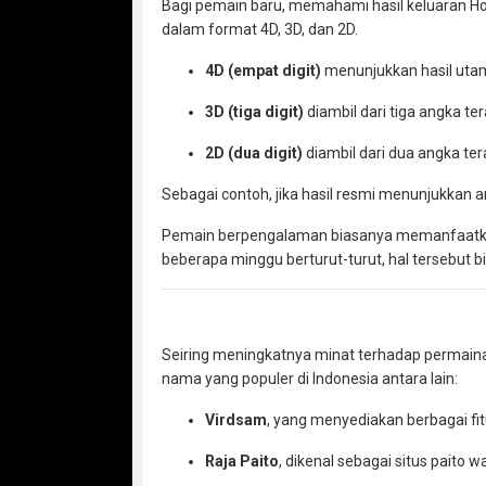
Bagi pemain baru, memahami hasil keluaran Ho
dalam format 4D, 3D, dan 2D.
4D (empat digit)
menunjukkan hasil uta
3D (tiga digit)
diambil dari tiga angka tera
2D (dua digit)
diambil dari dua angka ter
Sebagai contoh, jika hasil resmi menunjukkan 
Pemain berpengalaman biasanya memanfaatkan k
beberapa minggu berturut-turut, hal tersebut bi
Seiring meningkatnya minat terhadap permainan
nama yang populer di Indonesia antara lain:
Virdsam
, yang menyediakan berbagai fitu
Raja Paito
, dikenal sebagai situs paito