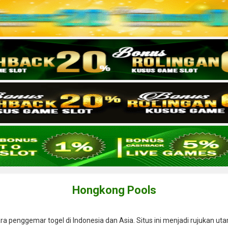
Hongkong Pools
ara penggemar togel di Indonesia dan Asia. Situs ini menjadi rujukan ut