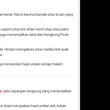
enar. Hal ini karena banyak situs tiruan yang
perti situs live draw resmi atau situs paito
juga menampilkan data dari Hongkong Pools
 Hindari mengakses situs melalui link acak
a.
ng menyiarkan hasil undian setiap malam
s
, yaitu tayangan langsung yang menampilkan
ve draw merupakan hasil undian asli, bukan