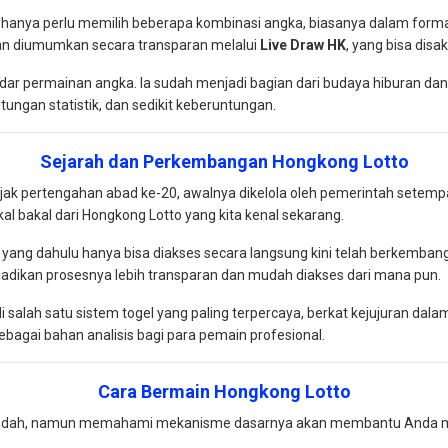
nya perlu memilih beberapa kombinasi angka, biasanya dalam format 2
dian diumumkan secara transparan melalui
Live Draw HK
, yang bisa disa
ar permainan angka. Ia sudah menjadi bagian dari budaya hiburan dan 
ngan statistik, dan sedikit keberuntungan.
Sejarah dan Perkembangan Hongkong Lotto
jak pertengahan abad ke-20, awalnya dikelola oleh pemerintah setempa
ikal bakal dari Hongkong Lotto yang kita kenal sekarang.
yang dahulu hanya bisa diakses secara langsung kini telah berkembang 
njadikan prosesnya lebih transparan dan mudah diakses dari mana pun.
alah satu sistem togel yang paling terpercaya, berkat kejujuran dal
ebagai bahan analisis bagi para pemain profesional.
Cara Bermain Hongkong Lotto
udah, namun memahami mekanisme dasarnya akan membantu Anda me