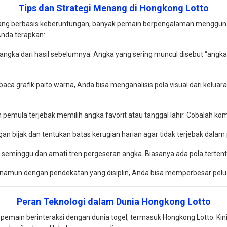
Tips dan Strategi Menang di Hongkong Lotto
ang berbasis keberuntungan, banyak pemain berpengalaman mengguna
Anda terapkan:
angka dari hasil sebelumnya. Angka yang sering muncul disebut “angk
a grafik paito warna, Anda bisa menganalisis pola visual dari kelu
emula terjebak memilih angka favorit atau tanggal lahir. Cobalah komb
n bijak dan tentukan batas kerugian harian agar tidak terjebak dalam
a seminggu dan amati tren pergeseran angka. Biasanya ada pola terten
namun dengan pendekatan yang disiplin, Anda bisa memperbesar pelua
Peran Teknologi dalam Dunia Hongkong Lotto
emain berinteraksi dengan dunia togel, termasuk Hongkong Lotto. Kini