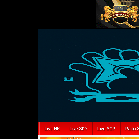
Live HK
Live SDY
Live SGP
Paito 