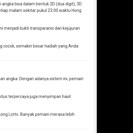
 angka bisa dalam bentuk 2D (dua digit), 3D
etiap malam sekitar pukul 23.00 waktu Hong
i menjadi bukti transparansi dan kejujuran
ng cocok, semakin besar hadiah yang Anda
ian angka. Dengan adanya sistem ini, pemain
-situs terpercaya juga menyimpan hasil
kong Lotto. Banyak pemain merasa lebih