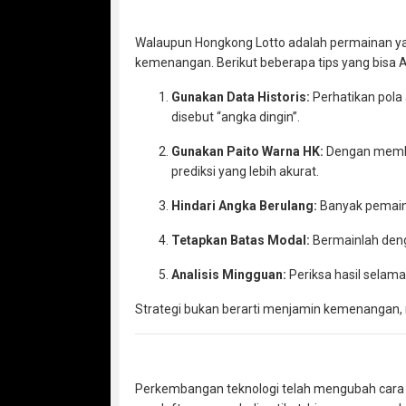
Walaupun Hongkong Lotto adalah permainan y
kemenangan. Berikut beberapa tips yang bisa 
Gunakan Data Historis:
Perhatikan pola 
disebut “angka dingin”.
Gunakan Paito Warna HK:
Dengan membac
prediksi yang lebih akurat.
Hindari Angka Berulang:
Banyak pemain p
Tetapkan Batas Modal:
Bermainlah denga
Analisis Mingguan:
Periksa hasil selam
Strategi bukan berarti menjamin kemenangan, 
Perkembangan teknologi telah mengubah cara p