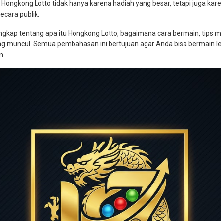
ngkong Lotto tidak hanya karena hadiah yang besar, tetapi juga kare
ecara publik.
 lengkap tentang apa itu Hongkong Lotto, bagaimana cara bermain, ti
ng muncul. Semua pembahasan ini bertujuan agar Anda bisa bermain leb
n.