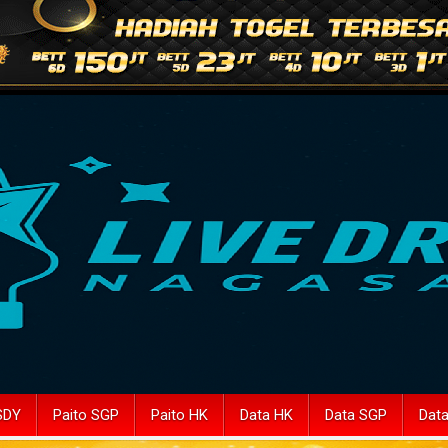
SDY
Paito SGP
Paito HK
Data HK
Data SGP
Dat