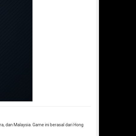
a, dan Malaysia. Game ini berasal dari Hong